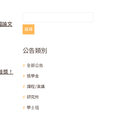
越論文
搜尋
公告類別
全部公告
技獎！
獎學金
課程/演講
研究所
學士班