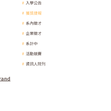
入學公告
獲獎捷報
系內徵才
企業徵才
系計中
活動競賽
資訊人院刊
and