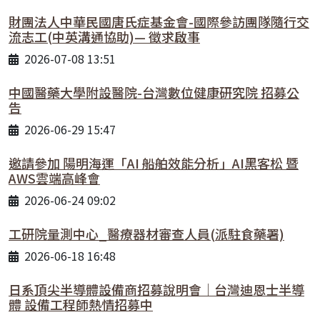
財團法人中華民國唐氏症基金會-國際參訪團隊隨行交
流志工(中英溝通協助)— 徵求啟事
2026-07-08 13:51
中國醫藥大學附設醫院-台灣數位健康研究院 招募公
告
2026-06-29 15:47
邀請參加 陽明海運「AI 船舶效能分析」AI黑客松 暨
AWS雲端高峰會
2026-06-24 09:02
工研院量測中心_醫療器材審查人員(派駐食藥署)
2026-06-18 16:48
日系頂尖半導體設備商招募說明會｜台灣迪恩士半導
體 設備工程師熱情招募中