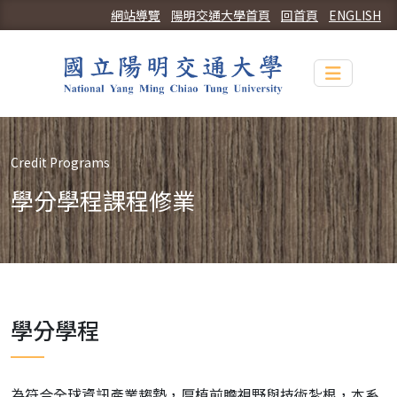
網站導覽
陽明交通大學首頁
回首頁
ENGLISH
Toggle n
Credit Programs
學分學程課程修業
學分學程
為符合全球資訊產業趨勢，厚植前瞻視野與技術紮根，本系