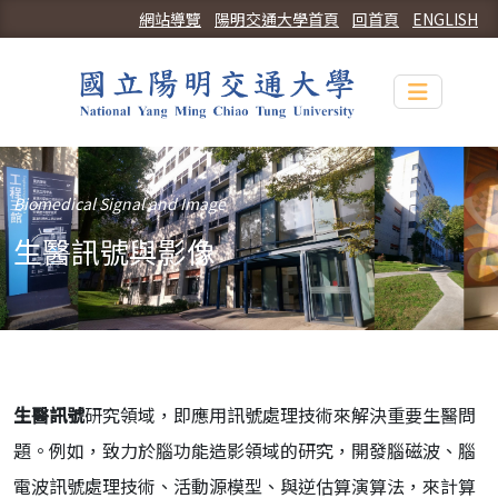
網站導覽
陽明交通大學首頁
回首頁
ENGLISH
Toggle n
Biomedical Signal and Image
生醫訊號與影像
生醫訊號
研究領域，即應用訊號處理技術來解決重要生醫問
題。例如，致力於腦功能造影領域的研究，開發腦磁波、腦
電波訊號處理技術、活動源模型、與逆估算演算法，來計算