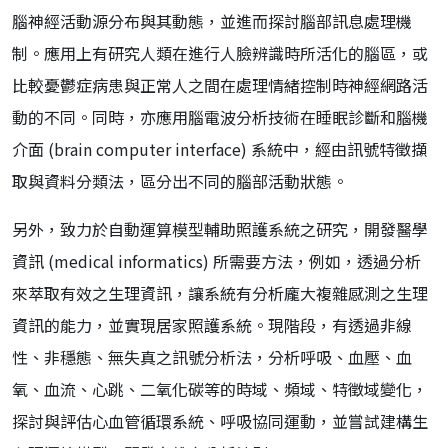
腦神經活動源分布與其動態，並進而探討腦部訊息處理機
制。應用上有研究人類在進行人臉辨識時所活化的腦區，或
比較憂鬱症病患與正常人之間在處理情緒控制時神經網路活
動的不同。同時，亦應用腦電波分析技術在睡眠診斷和腦機
介面 (brain computer interface) 系統中，經由訊號特徵擷
取與資料分類法，區分出不同的腦部活動狀態。
另外，致力於自動運算模型輔助照護系統之研究，開發醫學
資訊 (medical informatics) 所需要方法，例如，透過分析
來萃取有效之生理資訊，讓系統有分析龐大複雜感測之生理
資訊的能力，並實現居家照護系統。現階段，有透過非線
性、非穩態、無失真之訊號分析法，分析呼吸、血壓、血
氧、血流、心跳、二氧化碳等的時域、頻域、特徵域變化，
探討與評估心血管循環系統、呼吸協同運動，並嘗試建構生