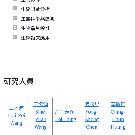
生醫訊號分析
生醫科學與感測
生物晶片設計
生醫臨床應用
研究人員
王協源
陳永昇
黃敬群
王才沛
Shie-
荊宇泰
Yu-
Yong-
Ching-
Tsai-Pei
Yuan
Tai Ching
Sheng
Chun
Wang
Wang
Chen
Huang