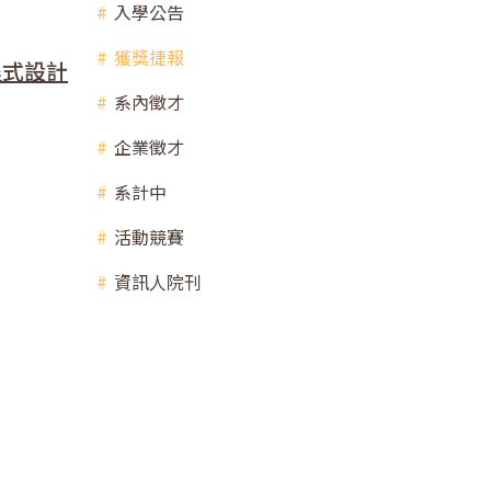
入學公告
獲獎捷報
程式設計
系內徵才
企業徵才
系計中
活動競賽
資訊人院刊