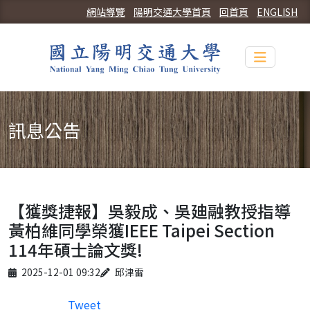
網站導覽
陽明交通大學首頁
回首頁
ENGLISH
Toggle n
訊息公告
【獲獎捷報】吳毅成、吳廸融教授指導
黃柏維同學榮獲IEEE Taipei Section
114年碩士論文獎!
Published on
Author
2025-12-01 09:32
邱津雷
Tweet