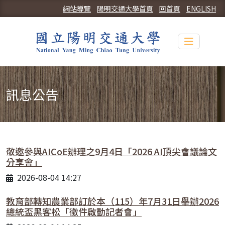
網站導覽
陽明交通大學首頁
回首頁
ENGLISH
Toggle n
訊息公告
敬邀參與AICoE辦理之9月4日「2026 AI頂尖會議論文
分享會」
2026-08-04 14:27
教育部轉知農業部訂於本（115）年7月31日舉辦2026
總統盃黑客松「徵件啟動記者會」