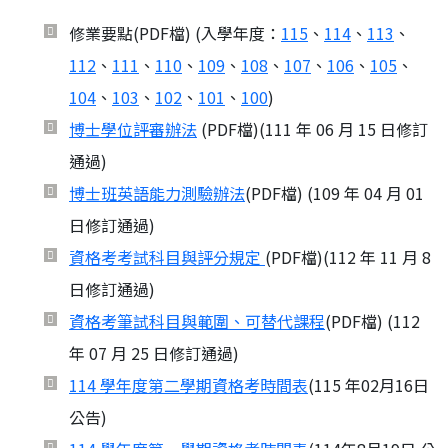
修業要點(PDF檔) (入學年度：
115
、
114
、
113
、
112
、
111
、
110
、
109
、
108
、
107
、
106
、
105
、
104
、
103
、
102
、
101
、
100
)
博士學位評審辦法
(PDF檔)(111 年 06 月 15 日修訂
通過)
博士班英語能力測驗辦法
(PDF檔) (109 年 04 月 01
日修訂通過)
資格考考試科目與評分規定
(PDF檔)(112 年 11 月 8
日修訂通過)
資格考筆試科目與範圍、可替代課程
(PDF檔) (112
年 07 月 25 日修訂通過)
114 學年度第二學期資格考時間表
(115 年02月16日
公告)