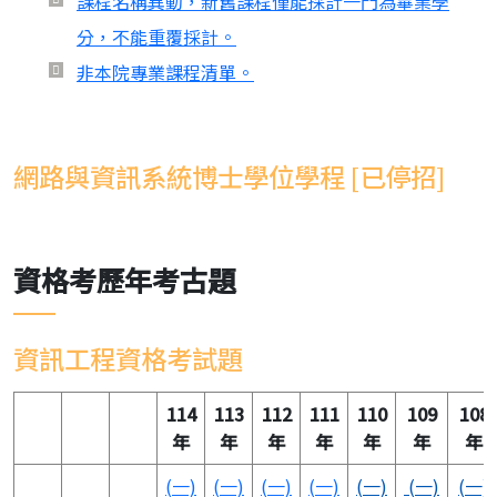
課程名稱異動，新舊課程僅能採計一門為畢業學
分，不能重覆採計。
非本院專業課程清單。
網路與資訊系統博士學位學程 [已停招]
資格考歷年考古題
資訊工程資格考試題
114
113
112
111
110
109
108
年
年
年
年
年
年
年
(一)
(一)
(一)
(一)
(一)
(一)
(一)