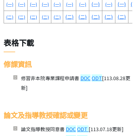
(一)
(一)
(
(一)
(一)
(一)
(一)
(一)
(一)
(一)
(一)
(二)
(二)
(二)
(二)
(二)
(二)
(二)
(二)
(二)
(二)
表格下載
修課資訊
修習非本院專業課程申請書
DOC
ODT
[113.08.28更
新]
論文及指導教授確認或變更
論文指導教授同意書
DOC
ODT
[113.07.18更新]