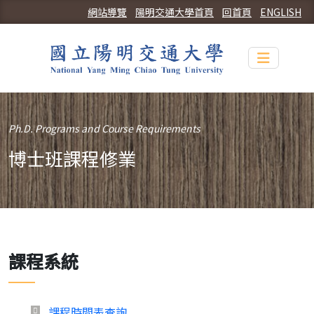
網站導覽
陽明交通大學首頁
回首頁
ENGLISH
Toggle n
Ph.D. Programs and Course Requirements
博士班課程修業
課程系統
課程時間表查詢