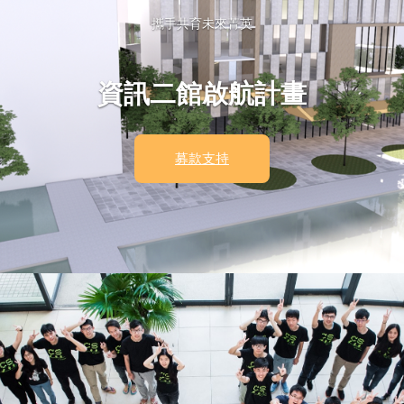
攜手共育未來菁英
資訊二館啟航計畫
募款支持