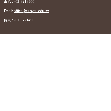
電話：
(03)5715900
Email:
office@cs.nycu.edu.tw
傳真：(03)5721490