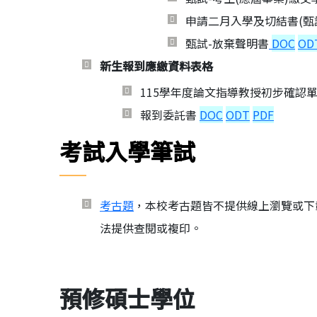
申請二月入學及切結書(甄
甄試-放棄聲明書
DOC
OD
新生報到應繳資料表格
115學年度論文指導教授初步確認
報到委託書
DOC
ODT
PDF
考試入學筆試
考古題
，本校考古題
皆不提供線上瀏覽或下
法提供查閱或複印。
預修碩士學位