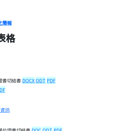
之簡報
表格
位證書切結書
DOCX
ODT
PDF
DF
生資訊
交學位證書切結書
DOC
ODT
PDF