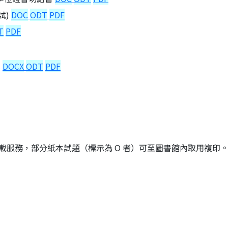
試)
DOC
ODT
PDF
T
PDF
單
DOCX
ODT
PDF
載服務
，部分紙本試題（標示為 O 者）可至圖書館內取用複印。