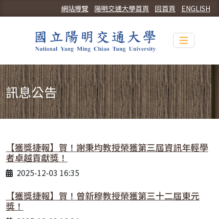
網站導覽
陽明交通大學首頁
回首頁
ENGLISH
Toggle n
訊息公告
【獲獎捷報】賀！謝秉均教授榮獲第三屆資訊年輕學
者卓越貢獻獎！
2025-12-03 16:35
【獲獎捷報】賀！曾新穆教授榮獲第三十二屆東元
獎！