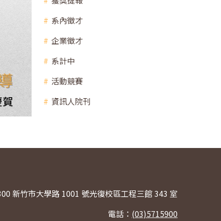
獲獎捷報
系內徵才
企業徵才
系計中
活動競賽
資訊人院刊
300 新竹市大學路 1001 號光復校區工程三館 343 室
電話：
(03)5715900