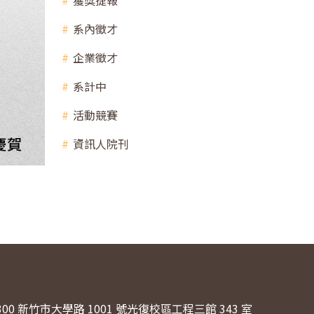
獲獎捷報
系內徵才
企業徵才
系計中
活動競賽
資訊人院刊
300 新竹市大學路 1001 號光復校區工程三館 343 室