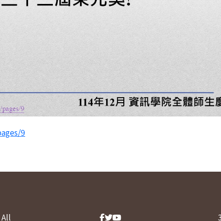
pages/9
All