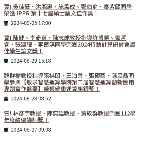
賀! 吳佳豪、洪湘惠、施孟成、鄭伯俞、秦紫頤同學
榮獲 IPPR 第十七屆碩士論文佳作獎！
2024-09-05 17:00
賀! 陳健、李奇育、陳志成教授指導許博勝、張哲
睿、張建耀、李茵淇同學榮獲2024行動計算研討會最
佳學生論文獎！
2024-08-29 15:18
魏群樹教授指導張棋閔、王泊善、張硯菡、陳昱喬同
學參與【敏求智慧運算學院第二屆智慧運算創新應用
專題實作競賽】榮獲健康運算組銀獎！
2024-08-28 08:52
賀! 林彥宇教授、陳奕廷教授、黃敬群教授榮獲112學
年度績優導師獎！
2024-08-27 09:08