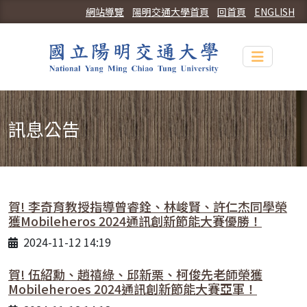
網站導覽
陽明交通大學首頁
回首頁
ENGLISH
Toggle n
訊息公告
賀! 李奇育教授指導曾睿銓、林峻賢、許仁杰同學榮
獲Mobileheros 2024通訊創新節能大賽優勝！
2024-11-12 14:19
賀! 伍紹勳、趙禧綠、邱新栗、柯俊先老師榮獲
Mobileheroes 2024通訊創新節能大賽亞軍！