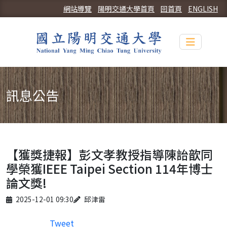
網站導覽
陽明交通大學首頁
回首頁
ENGLISH
Toggle n
訊息公告
【獲獎捷報】彭文孝教授指導陳詒歆同
學榮獲IEEE Taipei Section 114年博士
論文獎!
Published on
Author
2025-12-01 09:30
邱津雷
Tweet