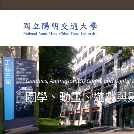
Graphics, Animation, 3D Game, and Digital 
圖學、動畫、遊戲與