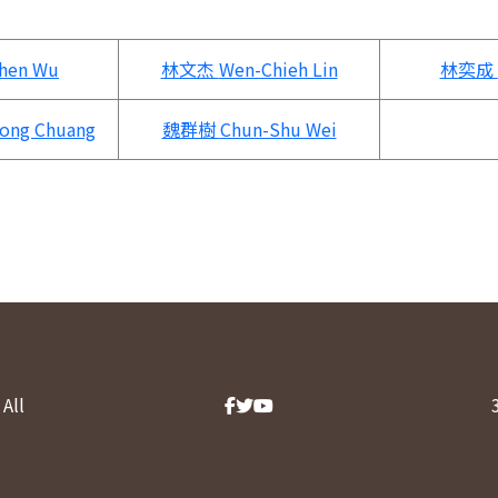
Chen Wu
林文杰
Wen-Chieh Lin
林奕成
ong Chuang
魏群樹
Chun-Shu Wei
All