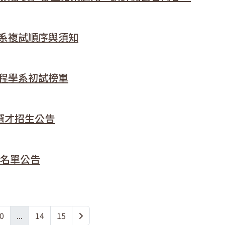
學系複試順序與須知
工程學系初試榜單
選才招生公告
獎名單公告
0
...
14
15