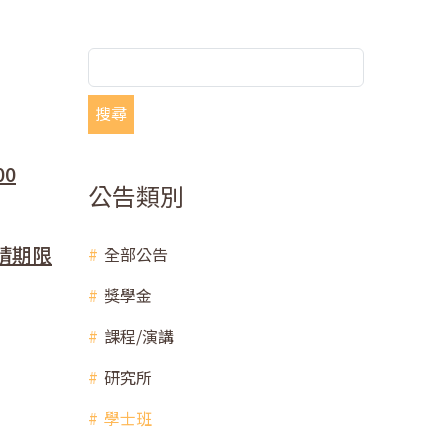
搜尋
0
公告類別
請期限
全部公告
獎學金
課程/演講
研究所
學士班