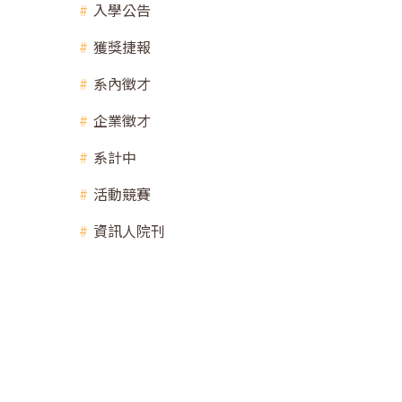
入學公告
獲獎捷報
系內徵才
企業徵才
系計中
活動競賽
資訊人院刊