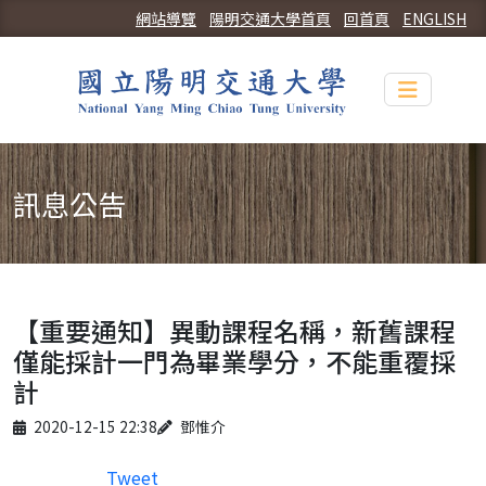
網站導覽
陽明交通大學首頁
回首頁
ENGLISH
Toggle n
訊息公告
【重要通知】異動課程名稱，新舊課程
僅能採計一門為畢業學分，不能重覆採
計
Published on
Author
2020-12-15 22:38
鄧惟介
Tweet