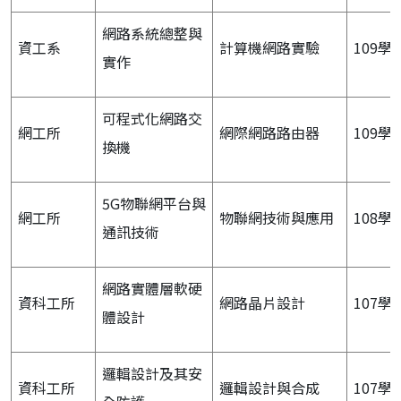
網路系統總整與
資工系
計算機網路實驗
109學
實作
可程式化網路交
網工所
網際網路路由器
109學
換機
5G物聯網平台與
網工所
物聯網技術與應用
108學
通訊技術
網路實體層軟硬
資科工所
網路晶片設計
107學
體設計
邏輯設計及其安
資科工所
邏輯設計與合成
107學