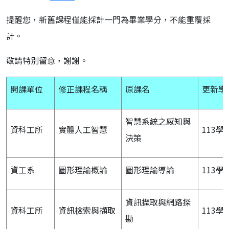
提醒您，新舊課程僅能採計一門為畢業學分，不能重覆採
計。
敬請特別留意，謝謝。
開課單位
修正課程名稱
原課名
更新學
智慧系統之感知與
資科工所
實體人工智慧
113學
決策
資工系
圖形理論概論
圖形理論導論
113學
資訊擷取與網路探
資科工所
資訊檢索與擷取
113學
勘