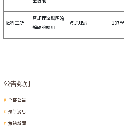
全防護
資訊理論與壓縮
數科工所
資訊理論
107學
編碼的應用
公告類別
全部公告
最新消息
焦點新聞