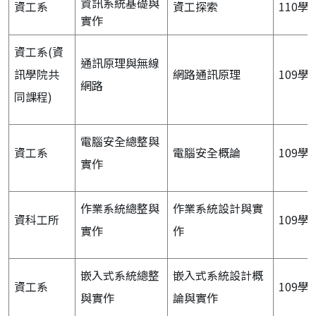
資訊系統基礎與
資工系
資工探索
110學
實作
資工系(資
通訊原理與無線
訊學院共
網路通訊原理
109學
網路
同課程)
電腦安全總整與
資工系
電腦安全概論
109學
實作
作業系統總整與
作業系統設計與實
資科工所
109學
實作
作
嵌入式系統總整
嵌入式系統設計概
資工系
109學
與實作
論與實作