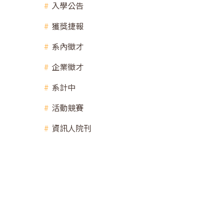
入學公告
獲獎捷報
系內徵才
企業徵才
系計中
活動競賽
資訊人院刊