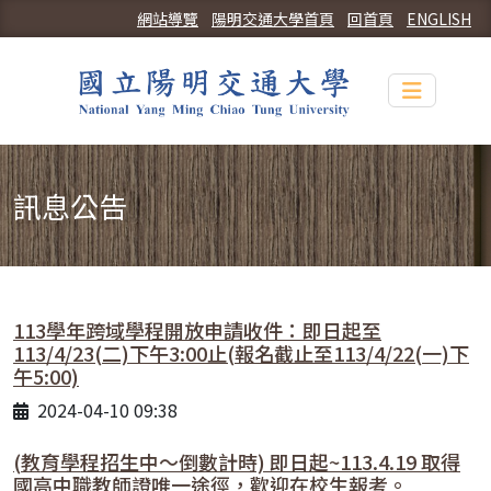
網站導覽
陽明交通大學首頁
回首頁
ENGLISH
Toggle n
訊息公告
113學年跨域學程開放申請收件：即日起至
113/4/23(二)下午3:00止(報名截止至113/4/22(一)下
午5:00)
2024-04-10 09:38
(教育學程招生中～倒數計時) 即日起~113.4.19 取得
國高中職教師證唯一途徑，歡迎在校生報考。