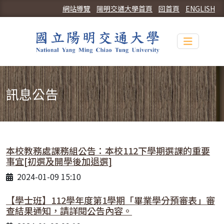
網站導覽
陽明交通大學首頁
回首頁
ENGLISH
Toggle n
訊息公告
本校教務處課務組公告：本校112下學期選課的重要
事宜[初選及開學後加退選]
2024-01-09 15:10
【學士班】112學年度第1學期「畢業學分預審表」審
查結果通知，請詳閱公告內容。