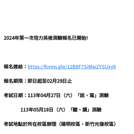
2024
年第一次培力英檢測驗報名已開始!
報名連結：
https://forms.gle/12B8F7SiMwZYSUxy9
報名期限：即日起至02
月29
日止
考試日期：113
年04
月27
日（六）「說、寫」測驗
113
年05
月18
日（六）「聽、讀」測驗
考試地點於所在校區辦理（陽明校區、新竹光復校區）