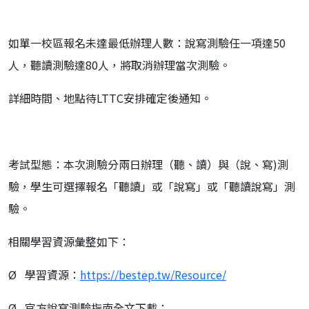
如單一校區報名未達最低辦理人數：說寫測驗任一項達50
人，聽讀測驗達80人，將取消辦理當次測驗。
詳細時間、地點待LTTC安排確定後通知。
考試型態：本次測驗分兩日辦理（聽、讀）與（說、寫)測
驗，學生可選擇報名「聽讀」或「說寫」或「聽讀說寫」測
驗。
相關學習資源彙整如下：
Ø 學習資源：
https://bestep.tw/Resource/
Ø 官方說寫測驗指南全文下載：