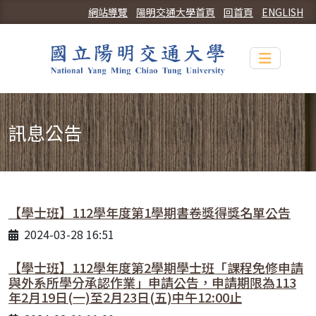
網站導覽
陽明交通大學首頁
回首頁
ENGLISH
Toggle n
訊息公告
【學士班】112學年度第1學期書卷獎得獎名單公告
2024-03-28 16:51
【學士班】112學年度第2學期學士班「課程免修申請
與外系所學分承認作業」申請公告，申請期限為113
年2月19日(一)至2月23日(五)中午12:00止