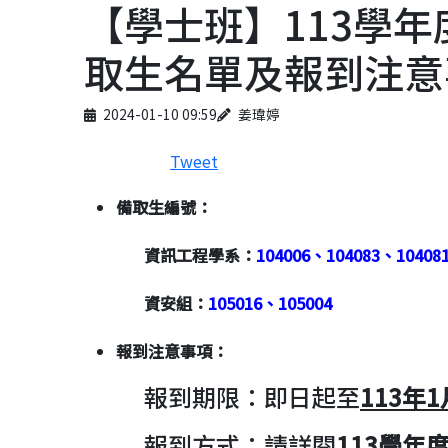
【學士班】113學
取生名單及報到注意
Published on
Author
2024-01-10 09:59
姜瑋婷
Tweet
備取生編號：
資訊工程學系：
104006、104083、10408
資安組：
105016、105004
報到注意事項：
報到期限：即日起至
113
年
1
報到方式：請詳閱
113
學年