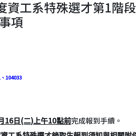
年度資工系特殊選才第1階
事項
1、104033
月
16
日
(二
)
上午
10
點前
完成報到手續。
度資工系特殊選才錄取生報到須知與相關附