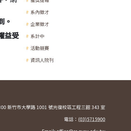
獲獎捷報
系內徵才
到。
企業徵才
權益受
系計中
活動競賽
資訊人院刊
300 新竹市大學路 1001 號光復校區工程三館 343 室
電話：
(03)5715900