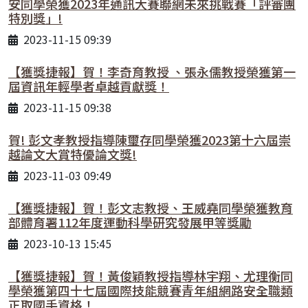
安同學榮獲2023年通訊大賽聯網未來挑戰賽「評審團
特別獎」!
2023-11-15 09:39
【獲獎捷報】賀！李奇育教授 、張永儒教授榮獲第一
屆資訊年輕學者卓越貢獻獎！
2023-11-15 09:38
賀! 彭文孝教授指導陳璽存同學榮獲2023第十六屆崇
越論文大賞特優論文獎!
2023-11-03 09:49
【獲獎捷報】賀！彭文志教授、王威堯同學榮獲教育
部體育署112年度運動科學研究發展甲等獎勵
2023-10-13 15:45
【獲獎捷報】賀！黃俊穎教授指導林宇翔、尤理衡同
學榮獲第四十七屆國際技能競賽青年組網路安全職類
正取國手資格！