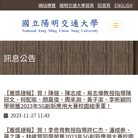
網站導覽
陽明交通大學首頁
回首頁
ENGLISH
Toggle n
訊息公告
【獲獎捷報】賀！陳健、陳志成、易志偉教授指導陳
冠文、何配瑜、顏嘉俊、周承淵、黃子潔、李昕穎同
學榮獲2023年5G創新應用大賽校園組季軍！
2023-11-27 11:43
【獲獎捷報】賀！李奇育教授指導許仁杰、潘成泰、
羅之謙、林峻賢同學榮獲2023年5G創新應用大賽校園