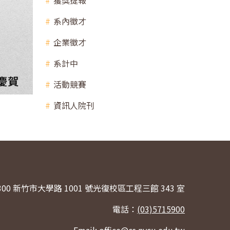
獲獎捷報
系內徵才
企業徵才
系計中
活動競賽
資訊人院刊
300 新竹市大學路 1001 號光復校區工程三館 343 室
電話：
(03)5715900