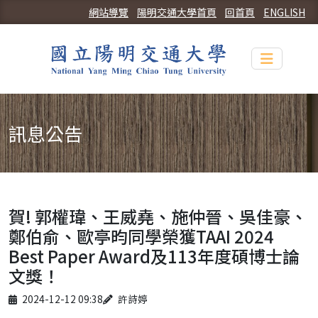
網站導覽
陽明交通大學首頁
回首頁
ENGLISH
Toggle n
訊息公告
賀! 郭權瑋、王威堯、施仲晉、吳佳豪、
鄭伯俞、歐亭昀同學榮獲TAAI 2024
Best Paper Award及113年度碩博士論
文獎！
Published on
Author
2024-12-12 09:38
許詩婷