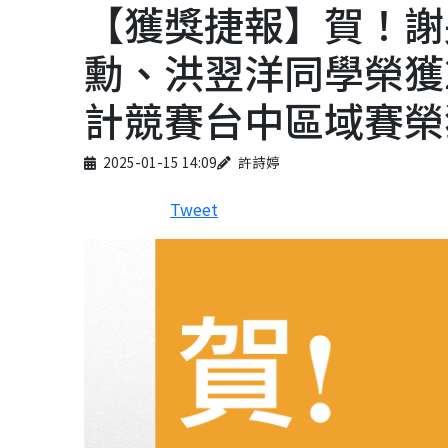
【獲獎捷報】賀！謝
勳、洪翌洋同學榮獲2
計競賽台中區域賽榮
Published on
Author
2025-01-15 14:09
許詩婷
Tweet