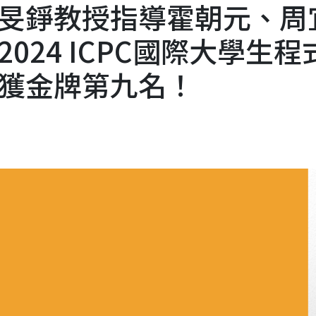
旻錚教授指導霍朝元、周
024 ICPC國際大學生程
獲金牌第九名！