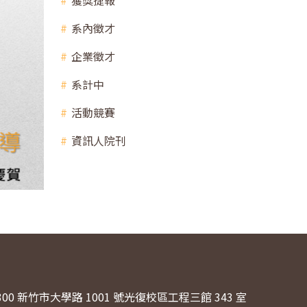
獲獎捷報
系內徵才
企業徵才
系計中
活動競賽
資訊人院刊
300 新竹市大學路 1001 號光復校區工程三館 343 室