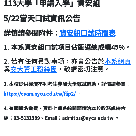
113大學「申請入學」資安組
5/22當天口試資訊公告
詳情請參閱附件：
資安組口試時間表
1. 本系資安組口試項目佔甄選總成績45%。
2. 若有任何異動事項，亦會公告於
本系網頁
與
交大資工粉絲團
，敬請密切注意。
3. 本校提供經濟不利考生參加大學甄試補助，詳情請參閱：
https://exam.nycu.edu.tw/flip2/
。
4. 有關報名繳費、資料上傳系統問題請洽本校教務處綜合
組：03-5131399、Email：admitbs@nycu.edu.tw 。