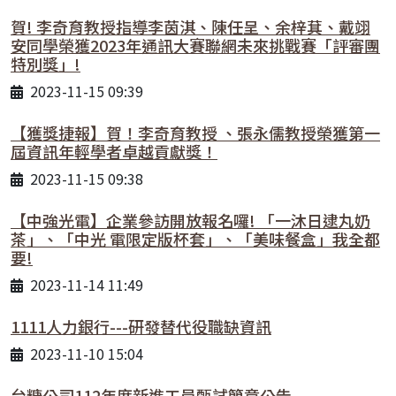
賀! 李奇育教授指導李茵淇、陳任呈、余梓萁、戴翊
安同學榮獲2023年通訊大賽聯網未來挑戰賽「評審團
特別獎」!
2023-11-15 09:39
【獲獎捷報】賀！李奇育教授 、張永儒教授榮獲第一
屆資訊年輕學者卓越貢獻獎！
2023-11-15 09:38
【中強光電】企業參訪開放報名囉! 「一沐日逮丸奶
茶」、「中光 電限定版杯套」、「美味餐盒」我全都
要!
2023-11-14 11:49
1111人力銀行---研發替代役職缺資訊
2023-11-10 15:04
台糖公司112年度新進工員甄試簡章公告