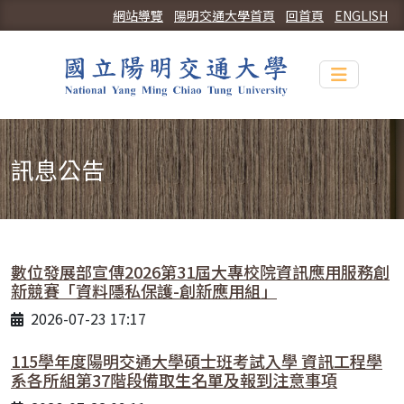
網站導覽
陽明交通大學首頁
回首頁
ENGLISH
Toggle n
訊息公告
數位發展部宣傳2026第31屆大專校院資訊應用服務創
新競賽「資料隱私保護-創新應用組」
2026-07-23 17:17
115學年度陽明交通大學碩士班考試入學 資訊工程學
系各所組第37階段備取生名單及報到注意事項