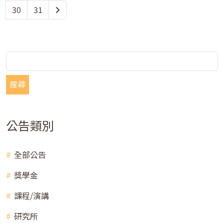
30
31
搜尋
公告類別
全部公告
獎學金
課程/演講
研究所