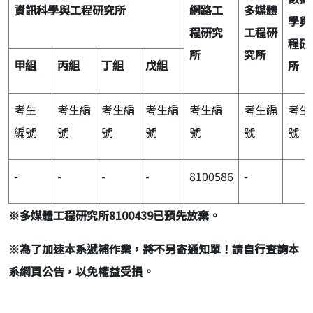
資訊科學與工程研究所
網路工
多媒體
學與
程研究
工程研
程研
所
究所
甲組
丙組
丁組
戊組
所
考生
考生編
考生編
考生編
考生編
考生編
考生
編號
號
號
號
號
號
號
-
-
-
-
8100586
-
※
多媒體工程研究所8100439
已預先放棄。
※
為了加速本系遞補作業，將不另寄通知單！請自行查詢本
系網頁公告，以免權益受損。