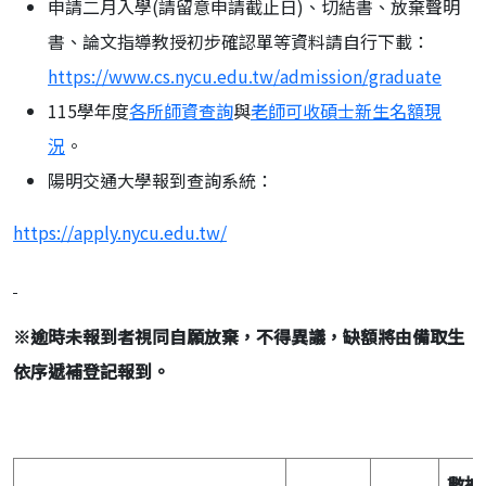
申請二月入學(請留意申請截止日)、切結書、放棄聲明
書、論文指導教授初步確認單等資料請自行下載：
https://www.cs.nycu.edu.tw/admission/graduate
115學年度
各所師資查詢
與
老師可收碩士新生名額現
況
。
陽明交通大學報到查詢系統：
https://apply.nycu.edu.tw/
※
逾時未報到者視同自願放棄，不得異議，缺額將由備取生
依序遞補登記報到。
數據