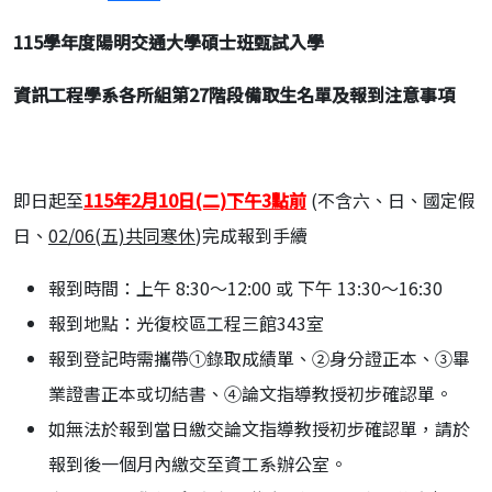
115
學年度陽明交通大學碩士班甄試入學
資訊工程學系各所組第27階段備取生名單及報到注意事項
即日起至
1
15年2月10日(二)下午3點前
(不含六、日、國定假
日、
02/06(五)共同寒休
)完成報到手續
報到時間：上午 8:30～12:00 或 下午 13:30～16:30
報到地點：光復校區工程三館343室
報到登記時需攜帶①錄取成績單、②身分證正本、③畢
業證書正本或切結書、④論文指導教授初步確認單。
如無法於報到當日繳交論文指導教授初步確認單，請於
報到後一個月內繳交至資工系辦公室。