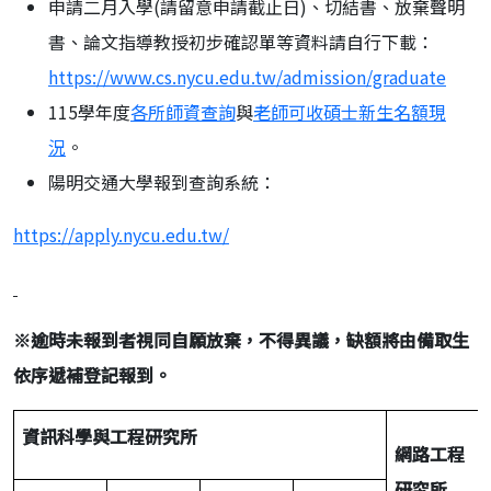
申請二月入學(請留意申請截止日)、切結書、放棄聲明
書、論文指導教授初步確認單等資料請自行下載：
https://www.cs.nycu.edu.tw/admission/graduate
115學年度
各所師資查詢
與
老師可收碩士新生名額現
況
。
陽明交通大學報到查詢系統：
https://apply.nycu.edu.tw/
※
逾時未報到者視同自願放棄，不得異議，缺額將由備取生
依序遞補登記報到。
資訊科學與工程研究所
網路工程
研究所