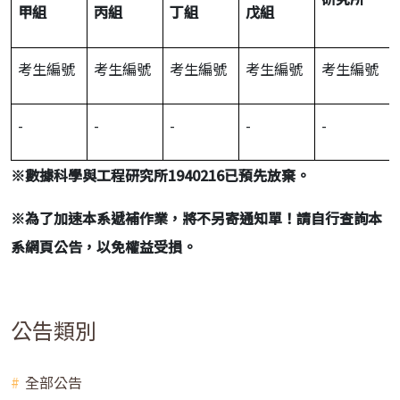
甲組
丙組
丁組
戊組
考生編號
考生編號
考生編號
考生編號
考生編號
-
-
-
-
-
※
數據科學與工程研究所
1940216
已預先放棄。
※
為了加速本系遞補作業，將不另寄通知單！請自行查詢本
系網頁公告，以免權益受損。
公告類別
全部公告