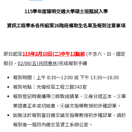
115
學年度陽明交通大學碩士班甄試入學
資訊工程學系各所組第26階段備取生名單及報到注意事項
即日起至
1
15年2月10日(二)中午12點前
(不含六、日、國定
假日、
02/06(五)共同寒休
)完成報到手續
報到時間：上午 8:30～12:00 或 下午 13:30～16:30
報到地點：光復校區工程三館343室
報到登記時需攜帶①錄取成績單、②身分證正本、③畢
業證書正本或切結書、④論文指導教授初步確認單。
如無法於報到當日繳交論文指導教授初步確認單，請於
報到後一個月內繳交至資工系辦公室。