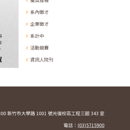
獲獎捷報
系內徵才
企業徵才
系計中
活動競賽
資訊人院刊
300 新竹市大學路 1001 號光復校區工程三館 343 室
電話：
(03)5715900