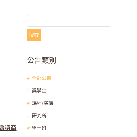
搜尋
公告類別
全部公告
獎學金
課程/演講
研究所
欣瑀諮商
學士班