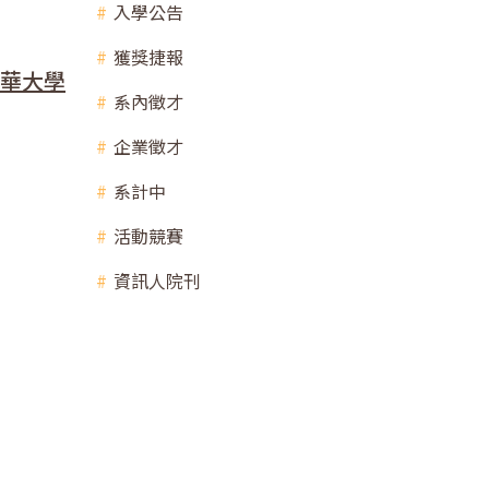
入學公告
獲獎捷報
 清華大學
系內徵才
企業徵才
系計中
活動競賽
資訊人院刊