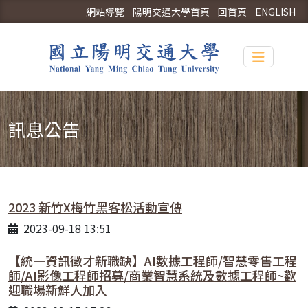
網站導覽
陽明交通大學首頁
回首頁
ENGLISH
Toggle n
訊息公告
2023 新竹X梅竹黑客松活動宣傳
2023-09-18 13:51
【統一資訊徵才新職缺】AI數據工程師/智慧零售工程
師/AI影像工程師招募/商業智慧系統及數據工程師~歡
迎職場新鮮人加入