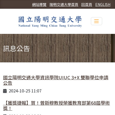
網站導覽
陽明交通大學首頁
回首頁
ENGLISH
Toggle n
訊息公告
國立陽明交通大學資訊學院UIUC 3+X 雙聯學位申請
公告
2024-10-25 11:07
【獲獎捷報】賀！曾新穆教授榮獲教育部第68屆學術
獎！