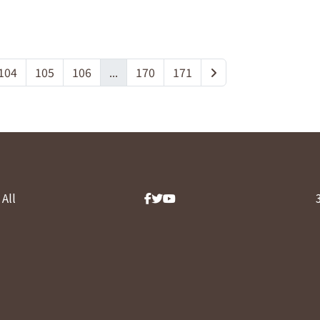
104
105
106
...
170
171
All