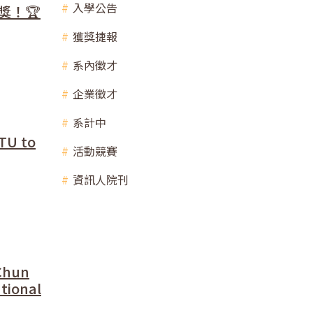
入學公告
獎！🏆
獲獎捷報
系內徵才
企業徵才
系計中
TU to
活動競賽
資訊人院刊
Chun
tional