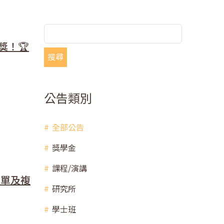
獎！🏆
搜尋
公告類別
全部公告
獎學金
課程/演講
名單及複
研究所
學士班