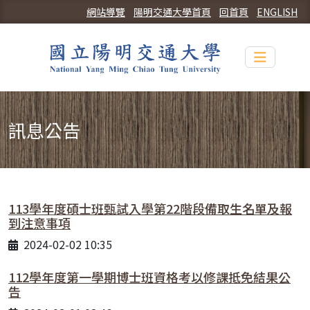
網站導覽
陽明交通大學首頁
回首頁
ENGLISH
Toggle n
訊息公告
113學年度碩士班甄試入學第22階段備取生名單及報
到注意事項
2024-02-02 10:35
112學年度第一學期博士班資格考以修課抵免結果公
告