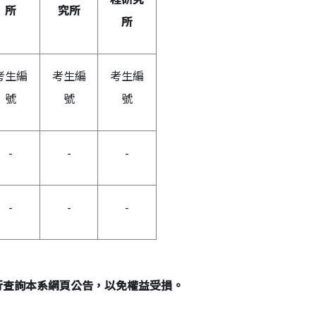
所
究所
所
考生編
考生編
考生編
號
號
號
-
-
-
-
-
-
行查詢本系網頁公告，以免權益受損。