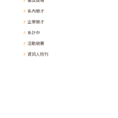
獲獎捷報
系內徵才
企業徵才
系計中
活動競賽
資訊人院刊