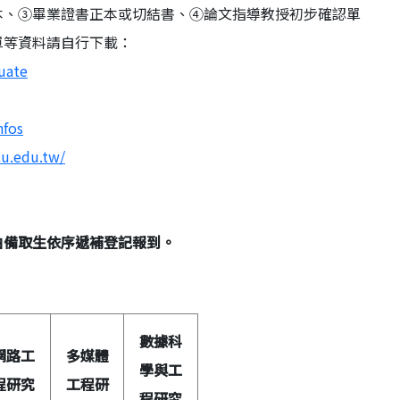
本、③畢業證書正本或切結書、④論文指導教授初步確認單
單等資料請自行下載：
uate
nfos
cu.edu.tw/
由備取生依序遞補登記報到。
數據科
網路工
多媒體
學與工
程研究
工程研
程研究