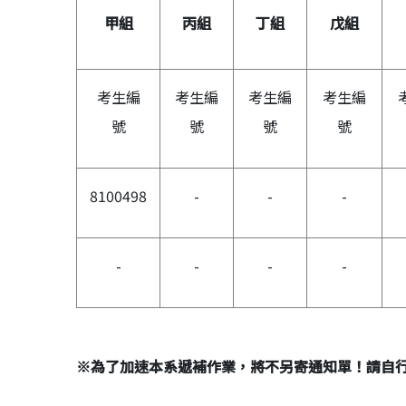
甲組
丙組
丁組
戊組
考生編
考生編
考生編
考生編
號
號
號
號
8100498
-
-
-
-
-
-
-
※
為了加速本系遞補作業，將不另寄通知單！請自