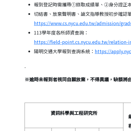
報到登記時需攜帶①錄取成績單、②身分證正
切結書、放棄聲明書、論文指導教授初步確認
https://www.cs.nycu.edu.tw/admission/grad
113學年度各所師資查詢：
https://field-point.cs.nycu.edu.tw/relation-i
陽明交通大學報到查詢系統：
https://apply.ny
※
逾時未報到者視同自願放棄，不得異議，缺額將
資訊科學與工程研究所