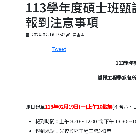
113學年度碩士班
報到注意事項
Published on
Author
2024-02-16 15:43
陳雪君
Tweet
113
學年
資訊工程學系各所
即日起至
113年02月19日(一)上午10點前
(不含六、
報到時間：上午 8:30～12:00 或 下午 13:30～16
報到地點：光復校區工程三館343室