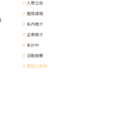
入學公告
獲獎捷報
G
系內徵才
企業徵才
系計中
活動競賽
資訊人院刊