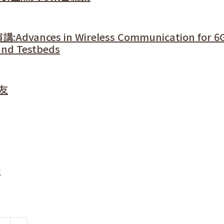
dvances in Wireless Communication for 6
and Testbeds
友
踐