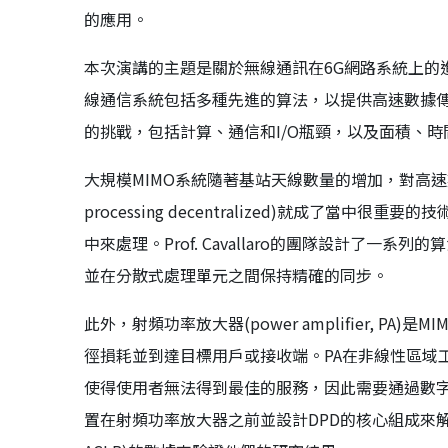
的應用。
本次演講的主題是關於無線通訊在6G網路系統上的
線通信系統包括多種先進的算法，以提供高速數據
的挑戰，包括計算、通信和I/O瓶頸，以及面積、
大規模MIMO系統隨著基站天線數量的增加，對高速數
processing decentralized)就成了
中來處理。Prof. Cavallaro的團隊設計了
並在分散式處理單元之間保持精確的同步。
此外，射頻功率放大器(power amplifier,
徑損耗並到達目標用戶或接收端。PA在非線性區域
使得使用者無法得到最佳的服務，因此需要通過數字預失真(
置在射頻功率放大器之前並設計DPD的核心組成來解決這個問題，