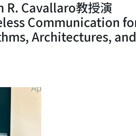
R. Cavallaro教授演
eless Communication fo
thms, Architectures, an