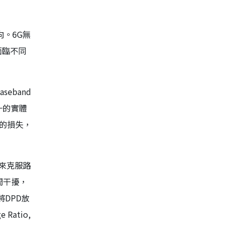
。6G無
面臨不同
eband
單一的實體
訊的損失，
率來克服路
間干擾，
將DPD放
atio,