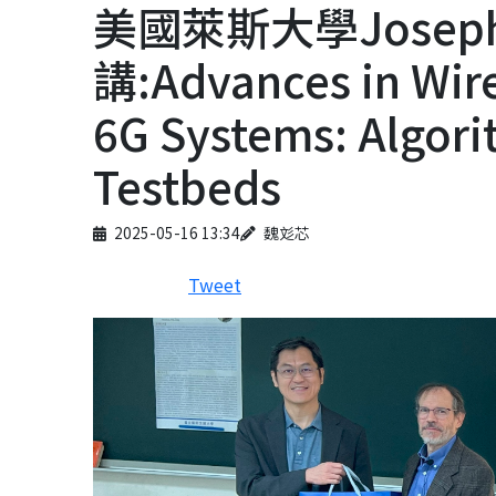
美國萊斯大學Joseph 
講:Advances in Wir
6G Systems: Algori
Testbeds
Published on
Author
2025-05-16 13:34
魏彣芯
Tweet