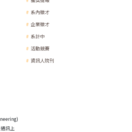
獲獎捷報
系內徵才
企業徵才
系計中
活動競賽
資訊人院刊
eering)
無線通訊上