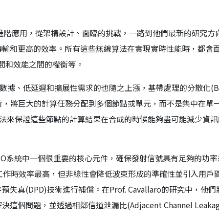
進階應用，從架構設計、面臨的挑戰，一路到他們最新的研究方向
傳輸和更高的效率。所有這些無線算法在實現實時性能時，都會
時間和效能之間的權衡等。
據、低延遲和擴展性需求的也隨之上漲，基帶處理的分散化(Bas
當中很重要的技術，將巨大的計算任務分配到多個節點或單元，而不是集中在
一系列的算法來保證這些節點的計算結果在合成的時候能夠盡可能減少資
 PA)是MIMO系統中一個很重要的核心元件，確保發射信號具有足夠的功
工作時效率最高，但非線性會降低波束形成的準確性並引入用戶
DPD)技術進行補償。在Prof. Cavallaro的研究中，他們
並透過相鄰信道泄漏比(Adjacent Channel Leakage R