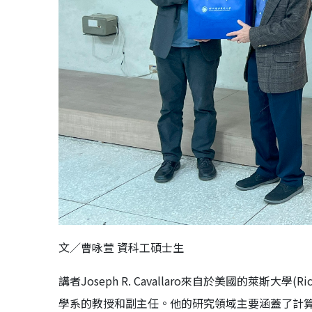
文／曹咏萱 資科工碩士生
講者Joseph R. Cavallaro來自於美國的萊斯大學(Rice U
學系的教授和副主任。他的研究領域主要涵蓋了計算機算數(Co