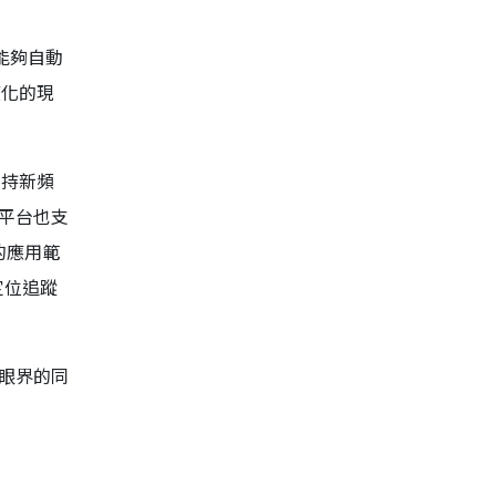
，能夠自動
模化的現
支持新頻
個平台也支
統的應用範
定位追蹤
開眼界的同