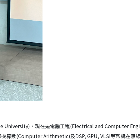
niversity)，現在是電腦工程(Electrical and Computer Engin
mputer Arithmetic)及DSP, GPU, VLSI等架構在