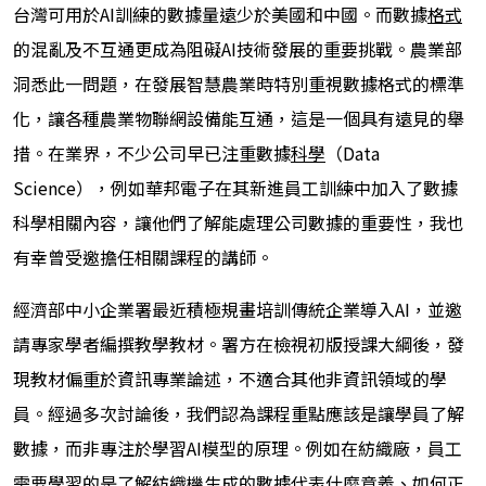
台灣可用於AI訓練的數據量遠少於美國和中國。而數據
格式
的混亂及不互通更成為阻礙AI技術發展的重要挑戰。農業部
洞悉此一問題，在發展智慧農業時特別重視數據格式的標準
化，讓各種農業物聯網設備能互通，這是一個具有遠見的舉
措。在業界，不少公司早已注重數據
科學
（Data
Science），例如華邦電子在其新進員工訓練中加入了數據
科學相關內容，讓他們了解能處理公司數據的重要性，我也
有幸曾受邀擔任相關課程的講師。
經濟部中小企業署最近積極規畫培訓傳統企業導入AI，並邀
請專家學者編撰教學教材。署方在檢視初版授課大綱後，發
現教材偏重於資訊專業論述，不適合其他非資訊領域的學
員。經過多次討論後，我們認為課程重點應該是讓學員了解
數據，而非專注於學習AI模型的原理。例如在紡織廠，員工
需要學習的是了解紡織機生成的數據代表什麼意義、如何正