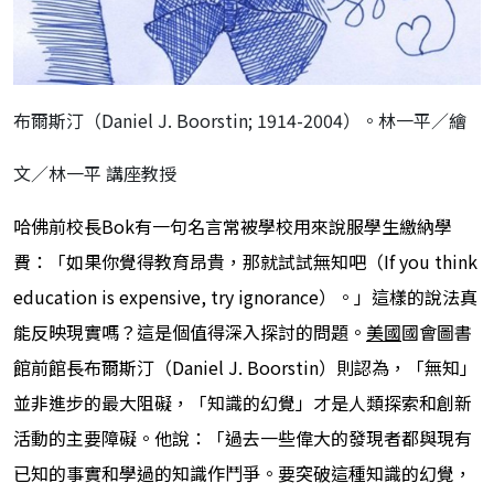
布爾斯汀（Daniel J. Boorstin; 1914-2004）。林一平／繪
文／林一平 講座教授
哈佛前校長Bok有一句名言常被學校用來說服學生繳納學
費：「如果你覺得教育昂貴，那就試試無知吧（If you think
education is expensive, try ignorance）。」這樣的說法真
能反映現實嗎？這是個值得深入探討的問題。
美國
國會圖書
館前館長布爾斯汀（Daniel J. Boorstin）則認為，「無知」
並非進步的最大阻礙，「知識的幻覺」才是人類探索和創新
活動的主要障礙。他說：「過去一些偉大的發現者都與現有
已知的事實和學過的知識作鬥爭。要突破這種知識的幻覺，