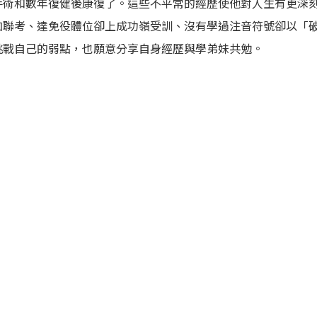
手術和數年復健後康復了。這些不平常的經歷使他對人生有更深
加聯考、達免役體位卻上成功嶺受訓、沒有學過注音符號卻以「
挑戰自己的弱點，也願意分享自身經歷與學弟妹共勉。