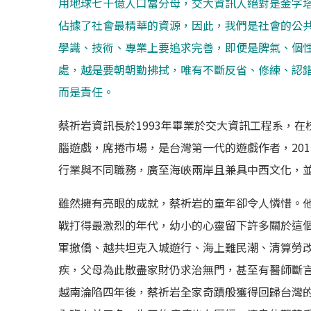
用地球七十億人口當分母，交大資訊人絕對是金字
佔據了社會最精華的資源，因此，我們是社會的公
學識、技術、專業上要追求完善，即便是脾氣、個
處，越是要朝朝勤拂拭，唯有不斷反省、修練、認
而是責任。
蔡祈岩資訊長於1993年畢業於交大資訊工程系，
腦遊戲，席捲市場，是台灣第一代的遊戲作者，20
行業與不同職務，廣至海峽兩岸且兼具中西文化，
雖然擁有亮眼的成就，蔡祈岩的童年卻令人憐惜。
戰打得最激烈的年代，幼小的心靈留下許多關於這
軍撤僑、越共坦克入城遊行、海上難民潮、清算勞
疾，父母為此散盡家財仍求治無門，甚至有醫師斷
越南淪陷四年後，蔡祈岩全家奇蹟般獲得回歸台灣