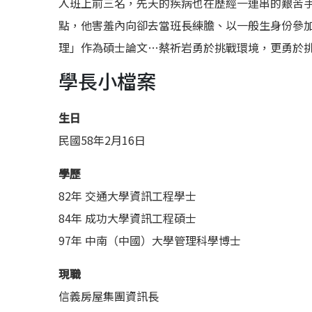
入班上前三名，先天的疾病也在歷經一連串的艱苦
點，他害羞內向卻去當班長練膽、以一般生身份參
理」作為碩士論文…蔡祈岩勇於挑戰環境，更勇於
學長小檔案
生日
民國58年2月16日
學歷
82年 交通大學資訊工程學士
84年 成功大學資訊工程碩士
97年 中南（中國）大學管理科學博士
現職
信義房屋集團資訊長