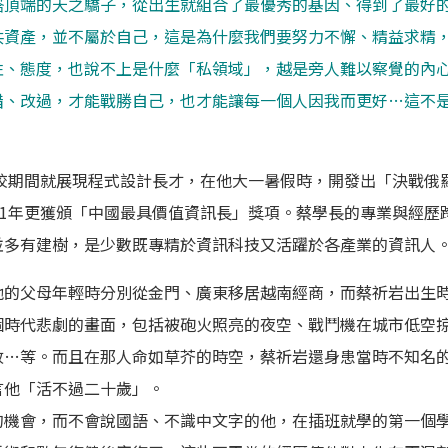
塔頂端的天之驕子，從出生就組合了最優秀的基因、得到了最好
共資產，並不屬於自己，這是為什麼我們要努力不懈、精益求精
性、態度，也說不上是什麼「私領域」，越是旁人難以察覺的內
錯、改過，才能戰勝自己，也才能讓每一個人因我而更好…這不
在校期間就展現程式設計長才，在他大一暑假時，開發出「決戰俄
11年更獲頒「中國最具價值資訊長」獎項。蔡學長的專業與經歷
並多有建樹，是少數既專精於資訊科技又活躍於各產業的資訊人
他的父母年輕時分別從金門、廣東移居越南經商，而蔡祈岩出生
個時代悲劇的畫面，包括被砲火照亮的夜空、戰鬥機在城市低空
改…等。而且在那人命如草芥的時空，蔡祈岩還身患當時不知名
言他「活不過二十歲」。
的機會，而不會說國語、不識中文字的他，在插班就學的第一個