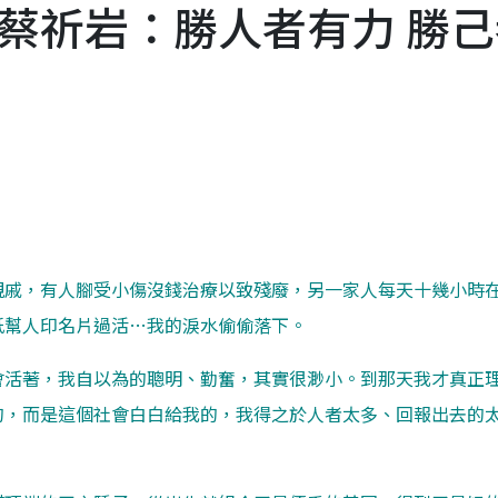
蔡祈岩：勝人者有力 勝己
親戚，有人腳受小傷沒錢治療以致殘廢，另一家人每天十幾小時
紙幫人印名片過活…我的淚水偷偷落下。
會活著，我自以為的聰明、勤奮，其實很渺小。到那天我才真正
的，而是這個社會白白給我的，我得之於人者太多、回報出去的