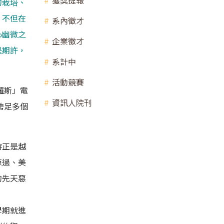
獲獎捷報
的栽培、
，不但在
系內徵才
心幽微之
企業徵才
是期許，
系計中
活動競賽
羅斯」電
資訊人院刊
跨足多個
。
時正是越
掠過、美
的先天惡
學期就進