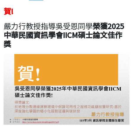
賀!
嚴力行教授指導吳受恩同學
榮獲2025
中華民國資訊學會IICM碩士論文佳作
獎