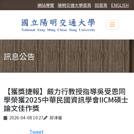
網站導覽
陽明交通大學首頁
回首頁
ENGLISH
Toggle n
訊息公告
【獲獎捷報】嚴力行教授指導吳受恩同
學榮獲2025中華民國資訊學會IICM碩士
論文佳作獎
Published on
Author
2026-04-08 10:27
邱津雷
Tweet