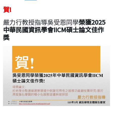
賀!
嚴力行教授指導吳受恩同學
榮獲2025
中華民國資訊學會IICM碩士論文佳作
獎