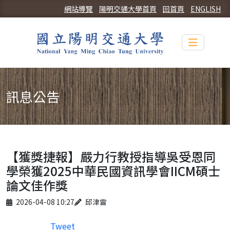
網站導覽
陽明交通大學首頁
回首頁
ENGLISH
Toggle n
訊息公告
【獲獎捷報】嚴力行教授指導吳受恩同
學榮獲2025中華民國資訊學會IICM碩士
論文佳作獎
Published on
Author
2026-04-08 10:27
邱津雷
Tweet