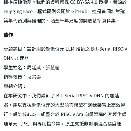
捕捉這種偏差。我們的資料集採 CC BY-SA 4.0 授權，開源於
Hugging Face，程式碼則公開於 GitHub，這是首個針對建
築年代預測與推理的、涵蓋千年尺度的開放基準資料集。
佳作
專題題目：設計用於超低位元 LLM 推論之 Bit-Serial RISC-V
DNN 加速器
學生姓名：周廷威、張芷瑜
指導教授：葉宗泰
專題介紹：
在本研究中，我們設計了 Bit-Serial RISC-V DNN 的加速
器，用以支援超低位元的大型語言模型在邊緣裝置上高效運
行。設計核心為一組整合於 RISC-V Ara 向量架構的客製化處
理單元（PE）與專用指令集，原生支援非對稱混合精度運