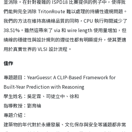
並消除。在針對複雜的 ISPD18 比賽提供的例子中，使得我
們能夠完全消除 TritonRoute 難以處理的持續性違規問題。
我們的方法在維持高繞線品質的同時，CPU 執行時間減少了
38.51%。雖然這帶來了 via 和 wire length 使用量增加，但
繞線的穩健性與設計規則的遵從性都有明顯提升，使其更適
用於真實世界的 VLSI 設計流程。
佳作
專題題目：YearGuessr: A CLIP-Based Framework for
Built-Year Prediction with Reasoning
學生姓名：吳定霖、司徒立中、徐和
指導教授：劉育綸
專題介紹：
建築物的年代對於永續發展、文化保存與安全等議題都非常