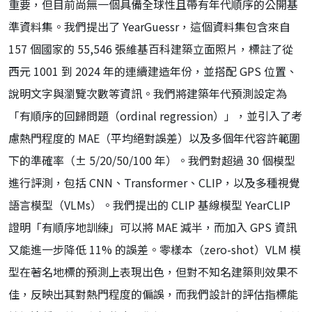
重要，但目前尚無一個具備全球性且帶有年代順序的公開基
準資料集。我們提出了 YearGuessr，這個資料集包含來自
157 個國家的 55,546 張維基百科建築立面照片，標註了從
西元 1001 到 2024 年的連續建造年份，並搭配 GPS 位置、
說明文字與瀏覽次數等資訊。我們將建築年代預測設定為
「有順序的回歸問題（ordinal regression）」，並引入了考
慮熱門程度的 MAE（平均絕對誤差）以及多個年代容許範圍
下的準確率（± 5/20/50/100 年）。我們對超過 30 個模型
進行評測，包括 CNN、Transformer、CLIP，以及多種視覺
語言模型（VLMs）。我們提出的 CLIP 基線模型 YearCLIP
證明「有順序地訓練」可以將 MAE 減半，而加入 GPS 資訊
又能進一步降低 11% 的誤差。零樣本（zero-shot）VLM 模
型在著名地標的預測上表現出色，但對不知名建築則效果不
佳，反映出其對熱門程度的偏誤，而我們設計的評估指標能