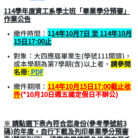
114學年度資工系學士班「畢業學分預審」
作業公告
繳件時間：
114年10月7日 至 114年10月
15日17:00止
對象：大四應屆畢業生(學號111開頭)，
或本學期為第7學期(含)以上者，
請參閱
名冊:
PDF
繳件期限：
114年10月15日17:00截止收
件
(*10月10日週五國定假日不辦公)
※ 請點選下表內符合您身份(參考學號前3
碼)的年度，自行下載及列印畢業學分預審