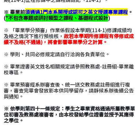
※ 畢業前
須通過1門本系開授或認可之英文授課專業課程
。
(
*不包含專題或研討類型之課程、基礎程式設計
)
※ 「畢業學分預審」作業係假設本學期(114-1)修課成績均
及格之情況下進行預檢核，
故若本學期所修課程有停修或成
績不及格(不通過)，將會影響畢業學分之計算。
※ 學則、共同必修規定請自行洽詢各負責單位。
※ 畢業證書英文姓名相關規定請參照教務處-註冊組-畢業離
校專區。
※ 畢業預審經系辦審查後、統一送交教務處註冊組進行複
審，審查完畢會發放影本供同學留存，請靜候系辦後續公告
與通知。
※ 依學則第四十一條規定：學生之畢業資格通過所屬教學單
位初審及教務處複審者，由本校發給學位證書並授予其應得
之學位。