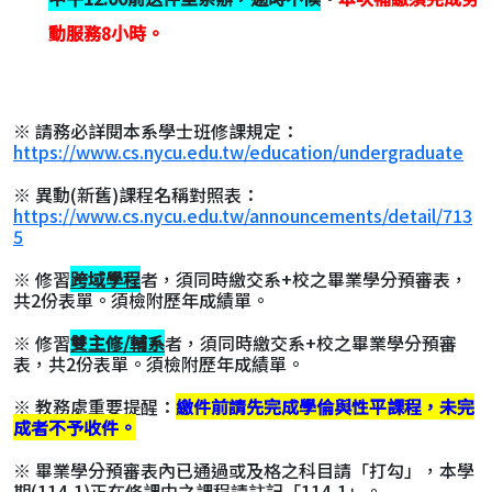
動服務8小時。
※ 請務必詳閱本系學士班修課規定：
https://www.cs.nycu.edu.tw/education/undergraduate
※ 異動(新舊)課程名稱對照表：
https://www.cs.nycu.edu.tw/announcements/detail/713
5
※ 修習
跨域學程
者，須同時繳交系+校之畢業學分預審表，
共2份表單。須檢附歷年成績單。
※ 修習
雙主修/輔系
者，須同時繳交系+校之畢業學分預審
表，共2份表單。須檢附歷年成績單。
※ 教務處重要提醒：
繳件前請先完成學倫與性平課程，未完
成者不予收件。
※ 畢業學分預審表內已通過或及格之科目請「打勾」，本學
期(114-1)正在修課中之課程請註記「114-1」。