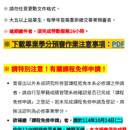
※ 請勿任意更動文件格式。
※ 大五以上延畢生，每學年皆需重新繳交畢業預審表。
※
逾期繳件者，須完成勞動服務16小時。
※
下載畢業學分預審作業注意事項
：
PDF
※ 請特別注意！有關課程免修申請！
曾提出以外系或研究所修習課程抵免本系必修課之申請
者，請自行至學籍成績管理系統確認是否已完成「課程
免修申請」之登記。若未完成課程免修申請及登記，將
無法認列為必修畢業學分。
欲補繳「課程免修申請」者，
請於114年10月14日(二)
中午12:00前送件至系辦，逾時不候
。
本次補繳須完成勞